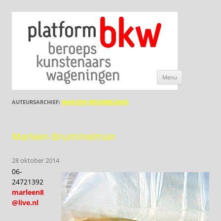
Ga
Menu
naar
de
inhoud
AUTEURSARCHIEF:
MARLEEN BRUMMELMAN
Marleen Brummelman
28 oktober 2014
06-
24721392
marleen8
@live.nl